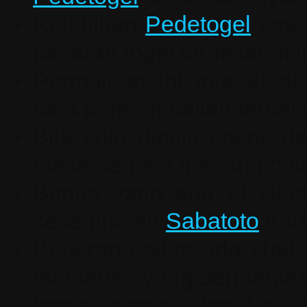
Kelebihan
Pedetogel
togel
pasaran togel terbesar di i
Permainan ini mudah d
data pengembalian terbaik
Bila shio dipilih cocok 
maka pemain menang dala
Bonus yang ada di situ
kesempatan
Sabatoto
Anda
Beberapa situs ada chat
tambahan yang bermanfaa
Impian pemain togel ad