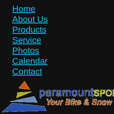
Home
About Us
Products
Service
Photos
Calendar
Contact