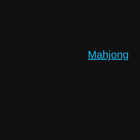
Keunikan Mahjong sebagai per
dengan cara yang lebih mode
dalam slot menciptakan pen
penuh tantangan.
Mahjong
te
yang mencari permainan berb
keberuntungan.
Toto Slot Menawa
dengan Potensi J