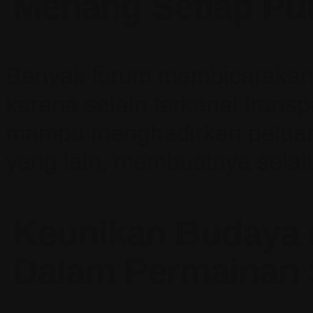
Menang Setiap Put
Banyak forum membicaraka
karena selain terkenal trans
mampu menghadirkan peluang
yang lain, membuatnya selalu
Keunikan Budaya d
Dalam Permainan 