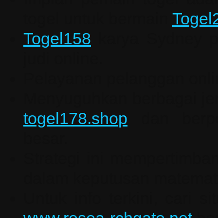
togel untuk bermain
Togel
Togel158
karya Sydney po
judi online.
Pelayanan pelanggan onl
Menyuguhkan berbagai jen
togel178.shop
dan berpo
besar.
Strategi ini mempertimba
dalam keputusan matemat
Untuk info terkini, cari 