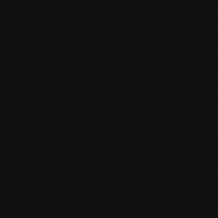
tanpa merasa kebingunga
Banyak pemain togel onli
karena dikenal sebagai si
Dengan komunitas bett
tempat berbagi tips, str
membantu pemain lain 
bermain togel.
Para pemain yang ing
profesional biasanya m
yang adil, transparan, se
yang menjaga keamanan da