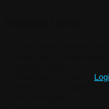
Related Links
Anda dapat bermain di s
tempatnya menyenang
bermain togel.
Dilengkapi bandar
Log
pengalaman bermai
menyenangkan.
Berbagai jenis permaina