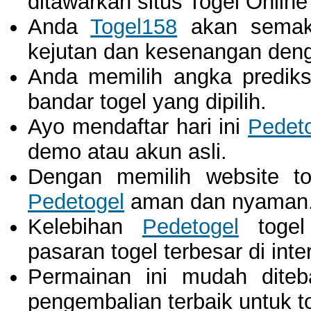
ditawarkan situs Togel Online
Anda
Togel158
akan semaki
kejutan dan kesenangan denga
Anda memilih angka predik
bandar togel yang dipilih.
Ayo mendaftar hari ini
Pedet
demo atau akun asli.
Dengan memilih website to
Pedetogel
aman dan nyaman
Kelebihan
Pedetogel
togel 
pasaran togel terbesar di inte
Permainan ini mudah dit
pengembalian terbaik untuk t