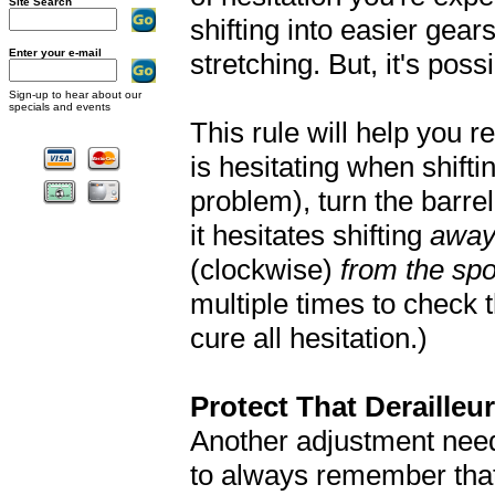
Site Search
shifting into easier gea
Enter your e-mail
stretching. But, it's pos
Sign-up to hear about our
specials and events
This rule will help you r
is hesitating when shifti
problem), turn the barre
it hesitates shifting
away
(clockwise)
from the sp
multiple times to check 
cure all hesitation.)
Protect That Derailleur
Another adjustment neede
to always remember that 