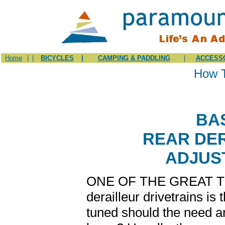
Home
|
|
BICYCLES
|
CAMPING & PADDLING
|
ACCESS
How T
BA
REAR DE
ADJUS
ONE OF THE GREAT TH
derailleur drivetrains is t
tuned should the need a