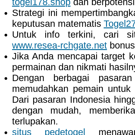
togel178.shop
dan berpotens
Strategi ini mempertimbangk
keputusan matematis
Togel2
Untuk info terkini, cari s
www.resea-rchgate.net
bonus 
Jika Anda mencapai target 
permainan dan nikmati hasiln
Dengan berbagai pasaran
memudahkan pemain untuk m
Dari pasaran Indonesia hing
dengan mudah, memberika
terlupakan.
situs pedetogel
menawark