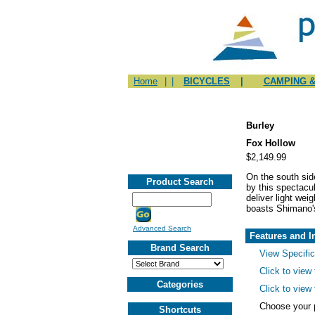
Home
|
|
BICYCLES
|
CAMPING &
Burley
Fox Hollow
$2,149.99
On the south sid
Product Search
by this spectacu
deliver light wei
boasts Shimano'
Advanced Search
Features and I
Brand Search
View Specific
Click to view 
Categories
Click to view
Choose your p
Shortcuts