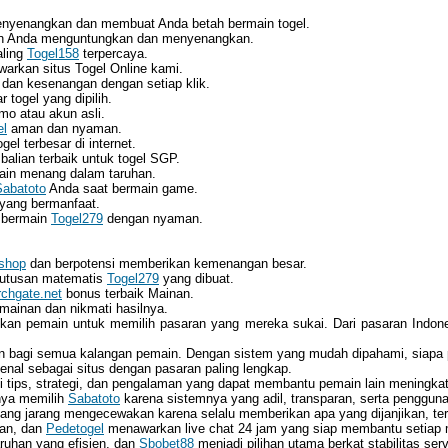
nyenangkan dan membuat Anda betah bermain togel.
in Anda menguntungkan dan menyenangkan.
aling
Togel158
terpercaya.
warkan situs Togel Online kami.
dan kesenangan dengan setiap klik.
 togel yang dipilih.
o atau akun asli.
el
aman dan nyaman.
el terbesar di internet.
lian terbaik untuk togel SGP.
in menang dalam taruhan.
Sabatoto
Anda saat bermain game.
 yang bermanfaat.
k bermain
Togel279
dengan nyaman.
.shop
dan berpotensi memberikan kemenangan besar.
eputusan matematis
Togel279
yang dibuat.
chgate.net
bonus terbaik Mainan.
mainan dan nikmati hasilnya.
n pemain untuk memilih pasaran yang mereka sukai. Dari pasaran Indone
agi semua kalangan pemain. Dengan sistem yang mudah dipahami, siapa p
enal sebagai situs dengan pasaran paling lengkap.
i tips, strategi, dan pengalaman yang dapat membantu pemain lain meningk
nya memilih
Sabatoto
karena sistemnya yang adil, transparan, serta pengguna
 yang jarang mengecewakan karena selalu memberikan apa yang dijanjikan, 
gan, dan
Pedetogel
menawarkan live chat 24 jam yang siap membantu setiap 
aruhan yang efisien, dan
Sbobet88
menjadi pilihan utama berkat stabilitas se