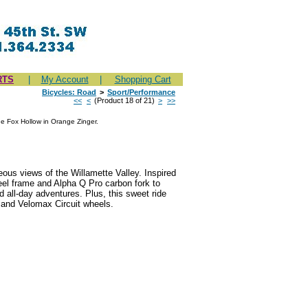
RTS
|
My Account
|
Shopping Cart
Bicycles: Road
>
Sport/Performance
<<
<
(Product 18 of 21)
>
>>
e Fox Hollow in Orange Zinger.
ous views of the Willamette Valley. Inspired
eel frame and Alpha Q Pro carbon fork to
d all-day adventures. Plus, this sweet ride
and Velomax Circuit wheels.