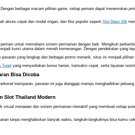
i. Dengan berbagai macam pilihan game, setiap pemain dapat menemukan jenis
ah akses cepat dan modal ringan, dan fitur populer seperti
Slot Depo 10k
menj
i pemain untuk memahami sistem permainan dengan baik. Mengikuti perkemba
menjadi kunci utama dalam meraih kemenangan. Dengan pendekatan yang tepa
saran yang lengkap dan berbagai promo menarik, situs ini menjadi pilihan 
s Togel
yang menyediakan bonus harian, transaksi cepat, serta layanan non
aran Bisa Dicoba
 terkenal transparan, pasaran ini juga dianggap mampu menghadirkan peluang
n Slot Thailand Modern
k visual menawan dan sistem permainan interaktif yang membuat setiap pu
harian tanpa menghabiskan banyak waktu, langkah-langkahnya bisa kamu cek