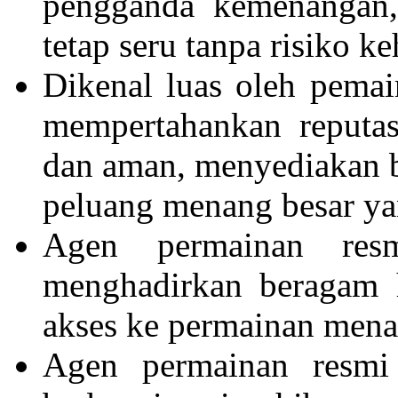
pengganda kemenangan
tetap seru tanpa risiko k
Dikenal luas oleh pema
mempertahankan reputasi
dan aman, menyediakan 
peluang menang besar yan
Agen permainan resm
menghadirkan beragam 
akses ke permainan menari
Agen permainan resmi 