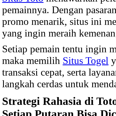
pemainnya. Dengan pasaran
promo menarik, situs ini me
yang ingin meraih kemenan
Setiap pemain tentu ingin 
maka memilih
Situs Togel
y
transaksi cepat, serta laya
langkah cerdas untuk mend
Strategi Rahasia di T
Setiap Putaran Bisa Di