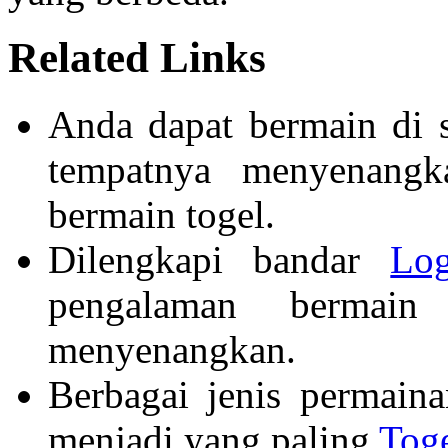
Related Links
Anda dapat bermain di s
tempatnya menyenang
bermain togel.
Dilengkapi bandar
Lo
pengalaman bermai
menyenangkan.
Berbagai jenis permaina
menjadi yang paling
Tog