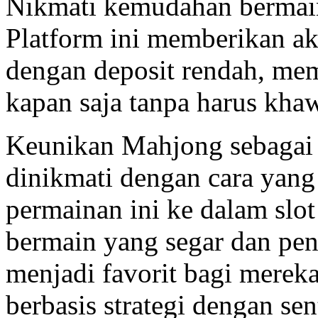
Nikmati kemudahan bermai
Platform ini memberikan ak
dengan deposit rendah, m
kapan saja tanpa harus khaw
Keunikan Mahjong sebagai p
dinikmati dengan cara yang
permainan ini ke dalam slo
bermain yang segar dan pe
menjadi favorit bagi merek
berbasis strategi dengan se