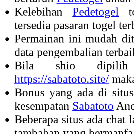
Kelebihan
Pedetogel
to
tersedia pasaran togel ter
Permainan ini mudah di
data pengembalian terbai
Bila shio dipili
https://sabatoto.site/
maka
Bonus yang ada di situ
kesempatan
Sabatoto
And
Beberapa situs ada chat
tambahan yang bermanfaa