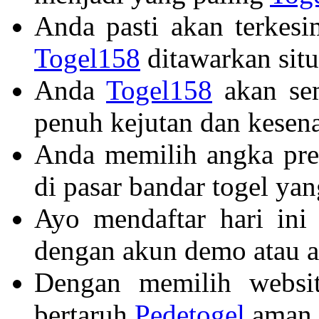
Anda pasti akan terkes
Togel158
ditawarkan situ
Anda
Togel158
akan sem
penuh kejutan dan kesena
Anda memilih angka pre
di pasar bandar togel yan
Ayo mendaftar hari in
dengan akun demo atau a
Dengan memilih websit
bertaruh
Pedetogel
aman 