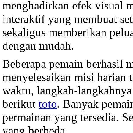
menghadirkan efek visual 
interaktif yang membuat se
sekaligus memberikan pelu
dengan mudah.
Beberapa pemain berhasil 
menyelesaikan misi harian
waktu, langkah-langkahnya
berikut
toto
. Banyak pemai
permainan yang tersedia. S
yang berbeda.