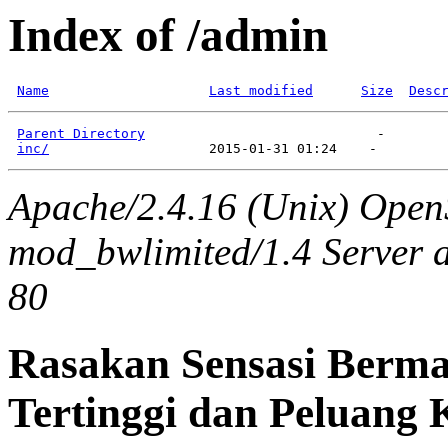
Index of /admin
Name
Last modified
Size
Desc
Parent Directory
inc/
Apache/2.4.16 (Unix) OpenS
mod_bwlimited/1.4 Server 
80
Rasakan Sensasi Berma
Tertinggi dan Peluang 